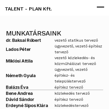
TALENT - PLAN Kft.
MUNKATÁRSAINK
dr. Baksai Róbert
vezető statikus tervező
ügyvezető, vezető építész 
Lados Péter
tervező
vezető közlekedés- és 
Miklósi Attila
közműhálózat tervező
ügyvezető, vezető 
Németh Gyula
építész- és 
településtervező
Balázs Éva
építész tervező
Bene Andrea
közlekedés tervező
Dávid Sándor
építész tervező
Erdeyné Sipos Klára
közlekedéstervező