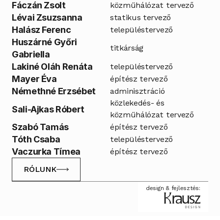
Fáczán Zsolt
közműhálózat tervező
Lévai Zsuzsanna
statikus tervező
Halász Ferenc
településtervező
Huszárné Győri 
titkárság
Gabriella
Lakiné Oláh Renáta
településtervező
Mayer Éva
építész tervező
Némethné Erzsébet
adminisztráció
közlekedés- és 
Sali-Ajkas Róbert
közműhálózat tervező
Szabó Tamás 
építész tervező
Tóth Csaba
településtervező
Vaczurka Tímea
építész tervező
RÓLUNK
RÓLUNK
design & fejlesztés: