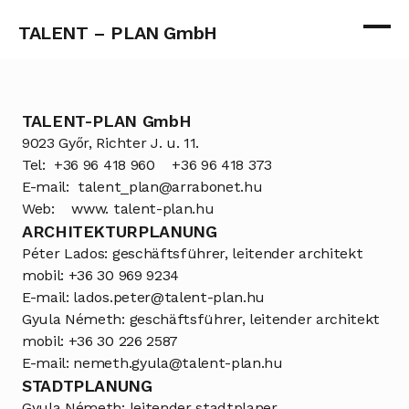
TALENT – PLAN GmbH
TALENT-PLAN GmbH
9023 Győr, Richter J. u. 11.
Tel:  
+36 96 418 960
+36 96 418 373
E-mail:  
talent_plan@arrabonet.hu
Web:    
www. talent-plan.hu
ARCHITEKTURPLANUNG
Péter Lados: geschäftsführer, leitender architekt
mobil: 
+36 30 969 9234
E-mail: 
lados.peter@talent-plan.hu
Gyula Németh: geschäftsführer, leitender architekt
mobil: 
+36 30 226 2587
E-mail: 
nemeth.gyula@talent-plan.hu
STADTPLANUNG
Gyula Németh: leitender stadtplaner