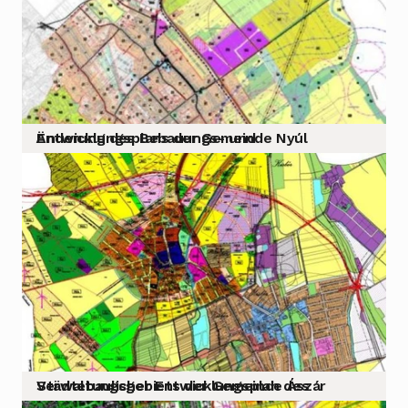
Änderung des Bebauungs- und Entwicklungsplans der Gemeinde Nyúl
Städtebaulicher Entwicklungsplan des Verwaltungsgebiets der Gemeinde Ászár