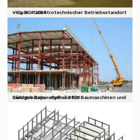
VILL-KOR elektrotechnischer Betriebsstandort – Győr – 2004
Liebherr Reparaturhalle für Baumaschinen und Bürogebäude – Győr – 2003