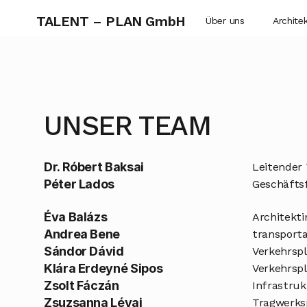
TALENT – PLAN GmbH
Über uns
Archite
UNSER TEAM
Dr. Róbert Baksai
Leitender
Péter Lados
Geschäftsf
Éva Balázs
Architekti
Andrea Bene
transporta
Sándor Dávid
Verkehrspl
Klára Erdeyné Sipos
Verkehrspl
Zsolt Fáczán
Infrastru
Zsuzsanna Lévai
Tragwerks