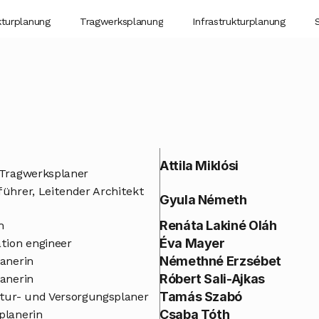
kturplanung
Tragwerksplanung
Infrastrukturplanung
Attila Miklósi
 Tragwerksplaner
ührer, Leitender Architekt
Gyula Németh
Renáta Lakiné Oláh
n
Éva Mayer
tion engineer
Némethné Erzsébet
anerin
Róbert Sali-Ajkas
anerin
Tamás Szabó
ktur- und Versorgungsplaner
Csaba Tóth
planerin